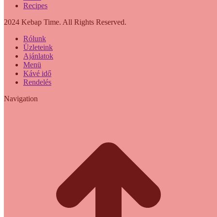
Recipes
2024 Kebap Time. All Rights Reserved.
Rólunk
Üzleteink
Ajánlatok
Menü
Kávé idő
Rendelés
Navigation
t
T