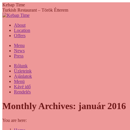
Skip
Kebap Time
to
Turkish Restaurant – Török Étterem
content
About
Location
Offers
Menu
News
Press
Rólunk
Üzleteink
Ajánlatok
Menü
Kávé idő
Rendelés
Monthly Archives:
január 2016
You are here: