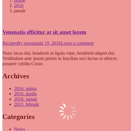
Home
2016
január
Venenatis efficitur at sit amet lorem
Recipes
By
enes
január 19, 2016
Leave a comment
Nunc lacus dui, hendrerit ut ligula vitae, hendrerit aliquet dui.
Vestibulum ante ipsum primis in faucibus orci luctus et ultrices
posuere cubilia Curae.
Archives
2016. május
2016. április
2016. január
2015. február
Categories
News