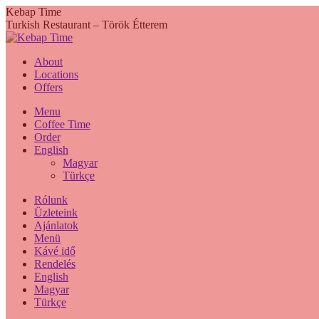
Skip
Kebap Time
to
Turkish Restaurant – Török Étterem
content
About
Locations
Offers
Menu
Coffee Time
Order
English
Magyar
Türkçe
Rólunk
Üzleteink
Ajánlatok
Menü
Kávé idő
Rendelés
English
Magyar
Türkçe