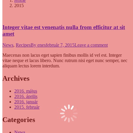
Home
2015
Integer vitae est venenatis nulla from efficitur at sit
amet
News
,
Recipes
By
enes
február 7, 2015
Leave a comment
Maecenas non lacus eget sapien finibus mollis id vel est. Integer
vitae neque et lacus libero. Nunc rutrum nisi eget nunc semper, nec
aliquam lectus lorem interdum.
Archives
2016. május
2016. április
2016. január
2015. február
Categories
News