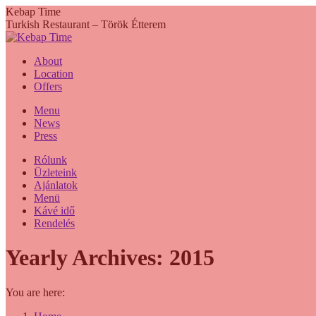
Skip
Kebap Time
to
Turkish Restaurant – Török Étterem
content
About
Location
Offers
Menu
News
Press
Rólunk
Üzleteink
Ajánlatok
Menü
Kávé idő
Rendelés
Yearly Archives:
2015
You are here: